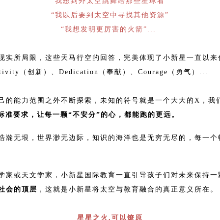
“我想到外太空跳舞给那些星球看”
“我以后要到太空中寻找其他资源”
“我想发明更厉害的火箭”...
现实所局限，这些天马行空的回答，完美体现了小新星一直以来
ty（创新）、Dedication（奉献）、Courage（勇气）...
己的能力范围之外不断探索，未知的符号就是一个大大的X，我
高标准要求，让每一颗“不安分”的心，都能跑的更远。
浩瀚无垠，世界渺无边际，知识的海洋也是无穷无尽的，每一个
学家或天文学家，小新星国际教育一直引导孩子们对未来保持一
社会的顶层
，这就是小新星将太空与教育融合的真正意义所在。
星星之火,可以燎原